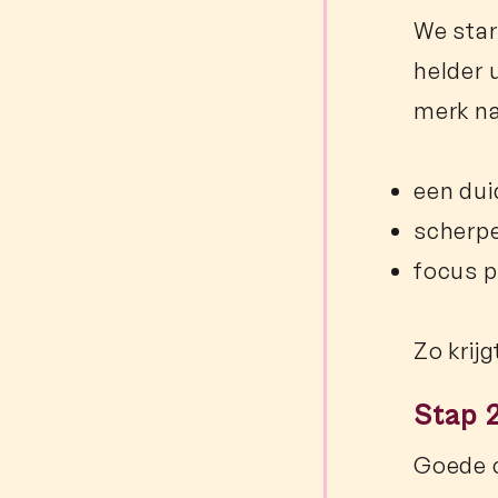
We star
helder 
merk na
een dui
scherpe
focus p
Zo krij
Stap 2
Goede c