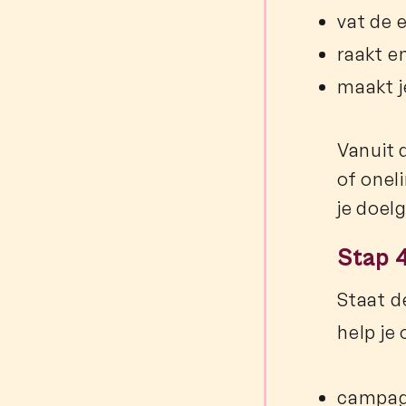
vat de 
raakt e
maakt j
Vanuit 
of oneli
je doel
Stap 4
Staat d
help je
campa