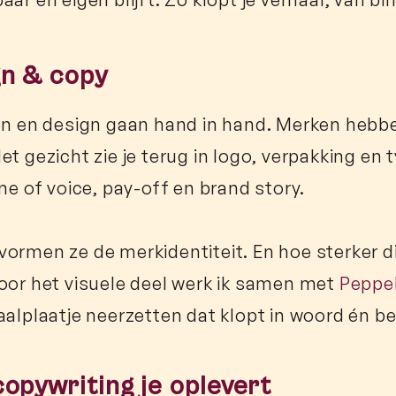
gn & copy
en en design gaan hand in hand. Merken hebb
et gezicht zie je terug in logo, verpakking en 
ne of voice, pay-off en brand story.
ormen ze de merkidentiteit. En hoe sterker die
oor het visuele deel werk ik samen met
Peppe
aalplaatje neerzetten dat klopt in woord én be
opywriting je oplevert