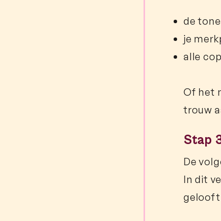
de tone
je merk
alle co
Of het 
trouw a
Stap 3
De volg
In dit 
gelooft