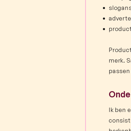
slogans
adverte
produc
Product
merk. S
passen 
Onder
Ik ben 
consist
herkenb