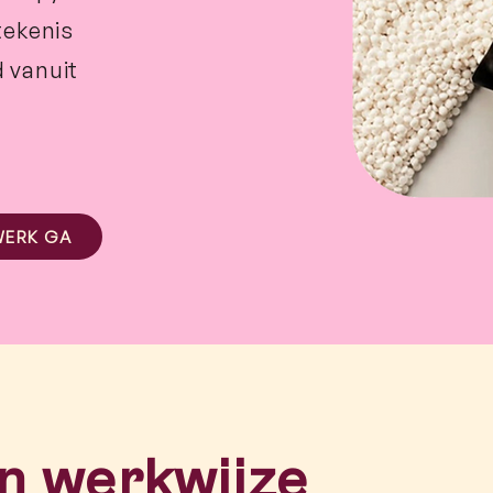
tekenis
d vanuit
WERK GA
jn werkwijze