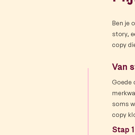
Ben je 
story, 
copy die
Van s
Goede c
merkwaa
soms we
copy kl
Stap 1