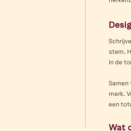
Desi
Schrijv
stem. H
in de
to
Samen v
merk. V
een tot
Wat c