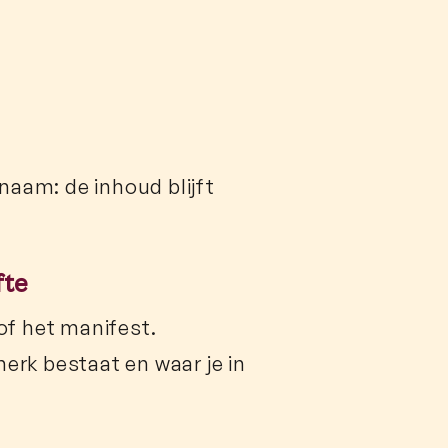
aam: de inhoud blijft
fte
of het manifest.
erk bestaat en waar je in