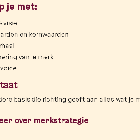
lp je met:
 visie
arden en kernwaarden
rhaal
nering van je merk
 voice
taat
dere basis die richting geeft aan alles wat j
eer over merkstrategie