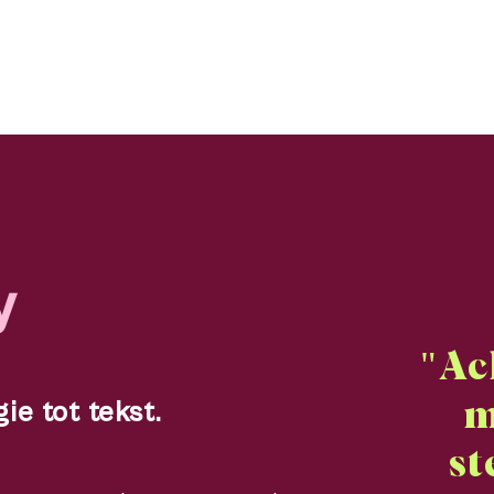
y
"Ac
e tot tekst.
m
st