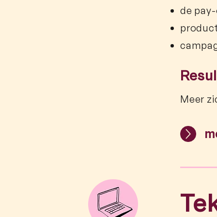
de pay-
produc
campa
Resul
Meer zi
m
Tek