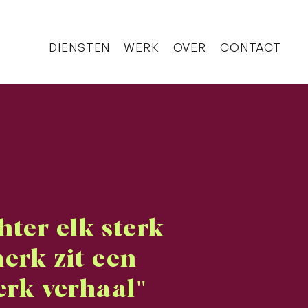
DIENSTEN
WERK
OVER
CONTACT
hter elk sterk
erk zit een
erk verhaal"