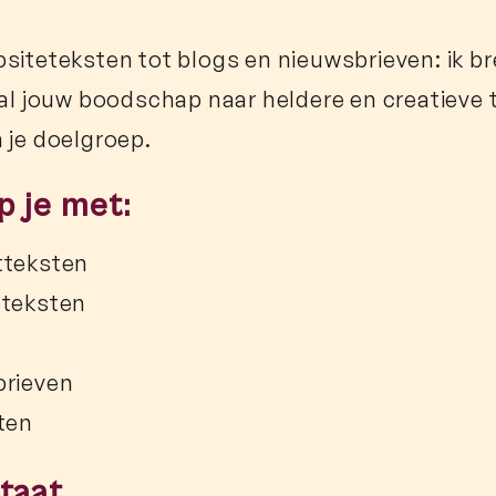
siteteksten tot blogs en nieuwsbrieven: ik br
aal jouw boodschap naar heldere en creatieve t
 je doelgroep.
lp je met:
tteksten
eteksten
brieven
ten
taat