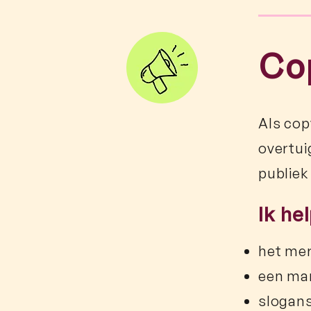
Co
Als cop
overtui
publiek 
Ik he
het mer
een ma
slogan