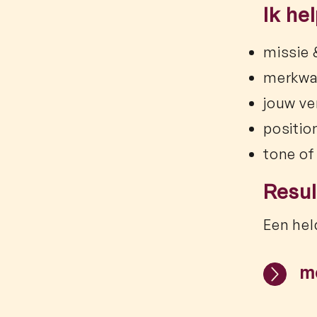
Ik he
missie &
merkwa
jouw ve
positio
tone of
Resul
Een hel
m