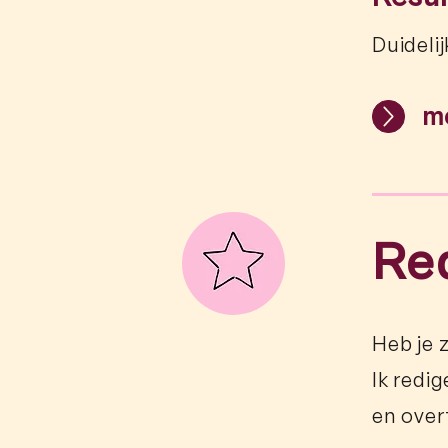
Duideli
m
Re
Heb je 
Ik redi
en over