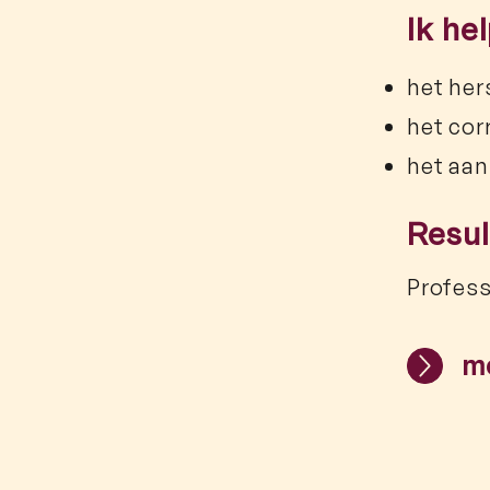
Ik he
het her
het cor
het aan
Resul
Profess
m