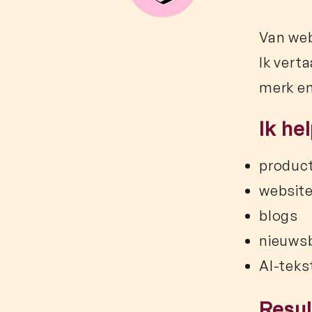
Van web
Ik vert
merk en
Ik he
produc
websit
blogs
nieuws
AI-teks
Resul