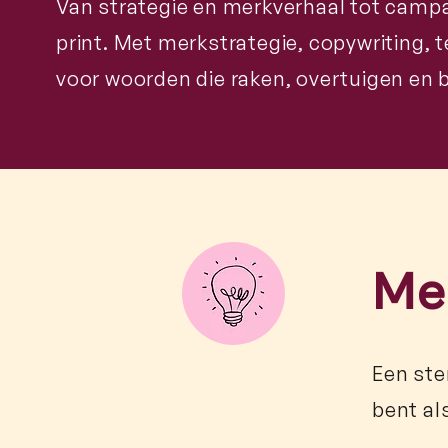
Van strategie en merkverhaal tot camp
print. Met merkstrategie, copywriting, t
voor woorden die raken, overtuigen en b
Me
Een ste
bent al