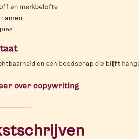
off en merkbelofte
tnamen
gnes
taat
chtbaarheid en een boodschap die blijft hang
eer over copywriting
stschrijven